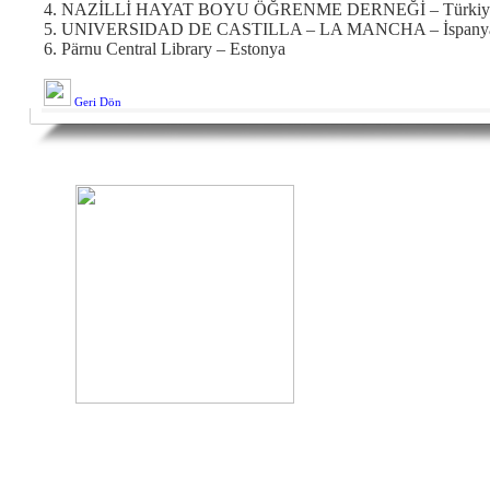
4. NAZİLLİ HAYAT BOYU ÖĞRENME DERNEĞİ – Türkiy
5. UNIVERSIDAD DE CASTILLA – LA MANCHA – İspany
6. Pärnu Central Library – Estonya
Geri Dön
BAĞL
•
Kurums
•
Faaliye
•
Kurulla
•
Galeri
•
Duyuru
•
Aydın
" Ülkemizin sosyal, kültürel, ekonomik, teknolojik, inovatif
•
İletişim
ve AR-GE faaliyetlerini destekleyerek kalkınmasına katkıda
bulunmak amacıyla kurulmuş bir dernektir. "