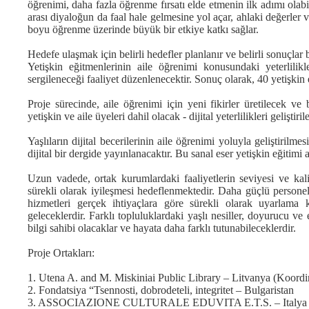
öğrenimi, daha fazla öğrenme fırsatı elde etmenin ilk adımı olabi
arası diyaloğun da faal hale gelmesine yol açar, ahlaki değerler ve 
boyu öğrenme üzerinde büyük bir etkiye katkı sağlar.
Hedefe ulaşmak için belirli hedefler planlanır ve belirli sonuçlar 
Yetişkin eğitmenlerinin aile öğrenimi konusundaki yeterlilikl
sergileneceği faaliyet düzenlenecektir. Sonuç olarak, 40 yetişkin e
Proje sürecinde, aile öğrenimi için yeni fikirler üretilecek ve 
yetişkin ve aile üyeleri dahil olacak - dijital yeterlilikleri gelişt
Yaşlıların dijital becerilerinin aile öğrenimi yoluyla geliştirilm
dijital bir dergide yayınlanacaktır. Bu sanal eser yetişkin eğitimi
Uzun vadede, ortak kurumlardaki faaliyetlerin seviyesi ve ka
sürekli olarak iyileşmesi hedeflenmektedir. Daha güçlü persone
hizmetleri gerçek ihtiyaçlara göre sürekli olarak uyarlama
geleceklerdir. Farklı topluluklardaki yaşlı nesiller, doyurucu 
bilgi sahibi olacaklar ve hayata daha farklı tutunabileceklerdir.
Proje Ortakları:
1. Utena A. and M. Miskiniai Public Library – Litvanya (Koordi
2. Fondatsiya “Tsennosti, dobrodeteli, integritet – Bulgaristan
3. ASSOCIAZIONE CULTURALE EDUVITA E.T.S. – Italya