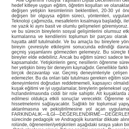
Aile Öğrenimi Yoluyla Yaşlıların Dijital Becerilerinin 
hedef kitleye uygun eğitim, öğretim koşulları ve olanaklar
değişen yetişkin kesimlerinin beklentileri, 20-30 yıl ö
değişen bir olguysa eğitim süreci, yöntemleri, uygulamal
Teknoloji çağımızda, mesafelerin kısalmaya başladığı, ilet
ne yazık ki aynı basit ve olumlu gelişmeleri göremiyoruz. 
ve bu sürecin bireylerin sosyal gelişimlerini olumsuz etkil
kurmalarına ve kendilerini toplumun bir parçası olarak
hayatta aktif tutulmalıdır. Ve bu amaçla bu bireylere y
bireyin çevresiyle etkileşimi sonucunda edindiği davranı
geçmiş yaşamlarını görmezden gelemeyiz. Bu süreçte bil
bireyler elde edebiliriz. Ancak bu eğitim süreci sadece te
kapsamalıdır. Yetişkinlerin genç nesillerin öğrenme süre
her yetişkin birey bir deneyim kaynağıdır. Genellikle fark
birçok dezavantajı var. Geçmiş deneyimleriyle çelişen
edemezler. Bu da onları tabi tutulması gereken eğitim süre
deneyimlerini doğrudan reddetmemeli, kapsayıcı olmalıdır. 
kuşak eğitimi ve iyi uygulamalar, bireylerin geleneksel 
hızlandırılmasında ciddi bir role sahiptir. Alt kuşaklard
edilmesi oldukça etkili sonuçlar verecektir. Öğrenme süre
hissetmelerini sağlayacaktır. Sağlıklı bir toplumsal yap
aktarılmasına ve pekiştirilmesine yol açan uygulama
FARKINDALIK—İLGİ—DEĞERLENDİRME—DEĞERLENDİ
sürecinde pedagojik ve Andragojik kuramlar dikkate alınm
rolünde, öğrenenleri/yetişkinleri aşağıdaki sıraya yakın bi