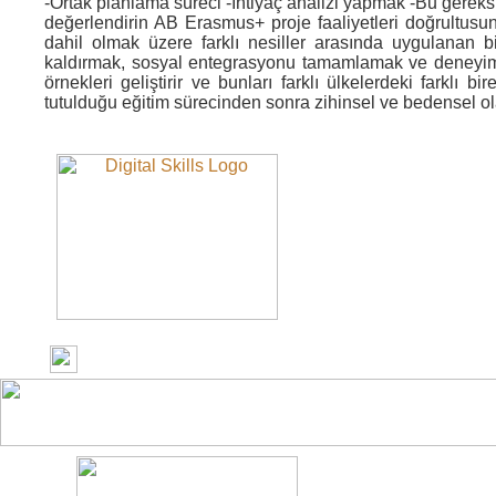
-Ortak planlama süreci -İhtiyaç analizi yapmak -Bu gereksi
değerlendirin AB Erasmus+ proje faaliyetleri doğrultusund
dahil olmak üzere farklı nesiller arasında uygulanan bir 
kaldırmak, sosyal entegrasyonu tamamlamak ve deneyim v
örnekleri geliştirir ve bunları farklı ülkelerdeki farklı
tutulduğu eğitim sürecinden sonra zihinsel ve bedensel ola
Geri Dön